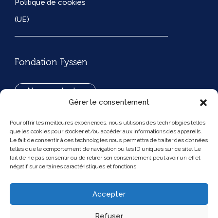
Politique de cookies
(UE)
Fondation Fyssen
Nous contacter
Gérer le consentement
+33(0)1 42 97 53 16
Pour offrir les meilleures expériences, nous utilisons des technologies telles
que les cookies pour stocker et/ou accéder aux informations des appareils.
194, rue de Rivoli 75001 Paris France
Le fait de consentir à ces technologies nous permettra de traiter des données
telles que le comportement de navigation ou les ID uniques sur ce site. Le
fait de ne pas consentir ou de retirer son consentement peut avoir un effet
négatif sur certaines caractéristiques et fonctions.
Nous suivre
Instagram
Bluesky
Accepter
Refuser