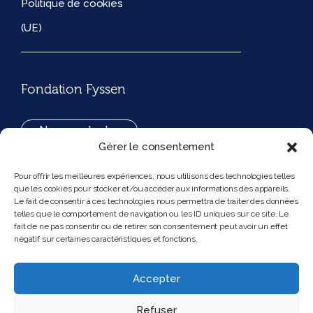
Politique de cookies
(UE)
Fondation Fyssen
Nous contacter
Gérer le consentement
+33(0)1 42 97 53 16
Pour offrir les meilleures expériences, nous utilisons des technologies telles
que les cookies pour stocker et/ou accéder aux informations des appareils.
194, rue de Rivoli 75001 Paris France
Le fait de consentir à ces technologies nous permettra de traiter des données
telles que le comportement de navigation ou les ID uniques sur ce site. Le
fait de ne pas consentir ou de retirer son consentement peut avoir un effet
négatif sur certaines caractéristiques et fonctions.
Nous suivre
Instagram
Bluesky
Accepter
Refuser