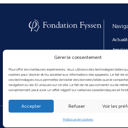
Navig
Actuali
Annales
Gérer le consentement
La fond
Politiq
Pour offrir les meilleures expériences, nous utilisons des technologies telles q
cookies pour stocker et/ou accéder aux informations des appareils. Le fait de co
cookies
ces technologies nous permettra de traiter des données telles que le comport
navigation ou les ID uniques sur ce site. Le fait de ne pas consentir ou de retire
consentement peut avoir un effet négatif sur certaines caractéristiques et fonct
Accepter
Refuser
Voir les pré
2025 Feel and clic
Politique de cookies