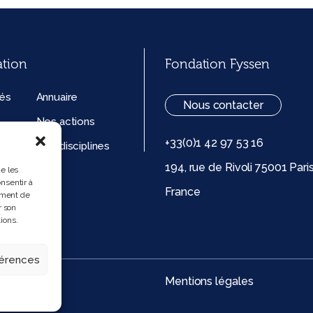
ation
Fondation Fyssen
tés
Annuaire
Nous contacter
Nos actions
+33(0)1 42 97 53 16
ation
Nos disciplines
194, rue de Rivoli 75001 Pari
ue de
ue les
nsentir à
France
 (UE)
ement de
r son
ions.
férences
Mentions légales