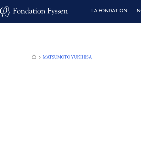
Skip
LA FONDATION
N
to
content
MATSUMOTO YUKIHISA