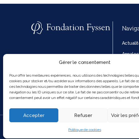
Navig
Actuali
Annales
Gérer le consentement
La fond
Politiq
Pour offrir les meilleures expériences, nous utilisons des technologies telles q
cookies pour stocker et/ou accéder aux informations des appareils. Le fait de co
cookies
ces technologies nous permettra de traiter des données telles que le comport
navigation ou les ID uniques sur ce site. Le fait de ne pas consentir ou de retire
consentement peut avoir un effet négatif sur certaines caractéristiques et fonct
Accepter
Refuser
Voir les pré
2025 Feel and clic
Politique de cookies