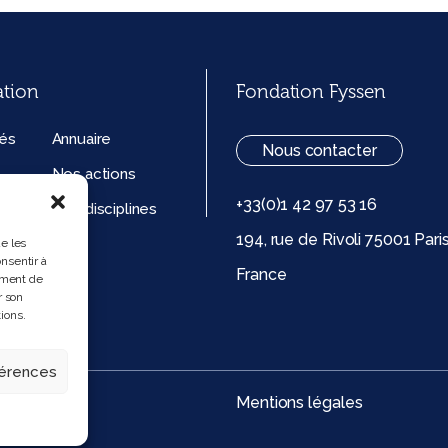
ation
Fondation Fyssen
tés
Annuaire
Nous contacter
Nos actions
+33(0)1 42 97 53 16
ation
Nos disciplines
194, rue de Rivoli 75001 Pari
ue de
ue les
nsentir à
France
 (UE)
ement de
r son
ions.
férences
Mentions légales