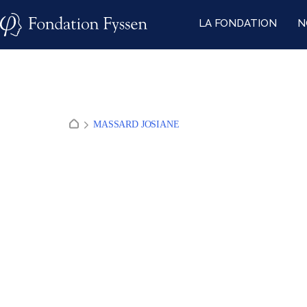
Skip
LA FONDATION
N
to
content
MASSARD JOSIANE