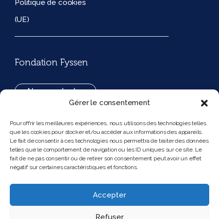
Politique de cookies
(UE)
Fondation Fyssen
Nous contacter
Gérer le consentement
+33(0)1 42 97 53 16
Pour offrir les meilleures expériences, nous utilisons des technologies telles
que les cookies pour stocker et/ou accéder aux informations des appareils.
194, rue de Rivoli 75001 Paris France
Le fait de consentir à ces technologies nous permettra de traiter des données
telles que le comportement de navigation ou les ID uniques sur ce site. Le
fait de ne pas consentir ou de retirer son consentement peut avoir un effet
négatif sur certaines caractéristiques et fonctions.
Nous suivre
Instagram
Bluesky
Accepter
Refuser