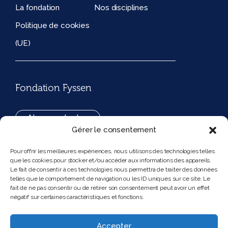
La fondation
Nos disciplines
Politique de cookies
(UE)
Fondation Fyssen
Nous contacter
Gérer le consentement
+33(0)1 42 97 53 16
Pour offrir les meilleures expériences, nous utilisons des technologies telles
que les cookies pour stocker et/ou accéder aux informations des appareils.
194, rue de Rivoli 75001 Paris France
Le fait de consentir à ces technologies nous permettra de traiter des données
telles que le comportement de navigation ou les ID uniques sur ce site. Le
fait de ne pas consentir ou de retirer son consentement peut avoir un effet
négatif sur certaines caractéristiques et fonctions.
Nous suivre
Instagram
Bluesky
Accepter