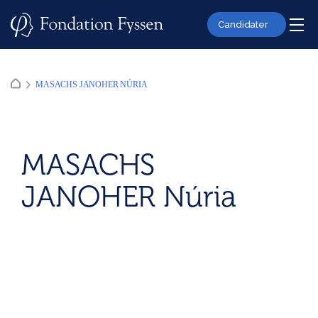
Skip
to
Candidater
content
MASACHS JANOHER NÚRIA
MASACHS
JANOHER Núria