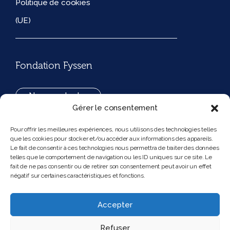
Politique de cookies
(UE)
Fondation Fyssen
Nous contacter
Gérer le consentement
+33(0)1 42 97 53 16
Pour offrir les meilleures expériences, nous utilisons des technologies telles
que les cookies pour stocker et/ou accéder aux informations des appareils.
194, rue de Rivoli 75001 Paris France
Le fait de consentir à ces technologies nous permettra de traiter des données
telles que le comportement de navigation ou les ID uniques sur ce site. Le
fait de ne pas consentir ou de retirer son consentement peut avoir un effet
négatif sur certaines caractéristiques et fonctions.
Nous suivre
Instagram
Bluesky
Accepter
Refuser