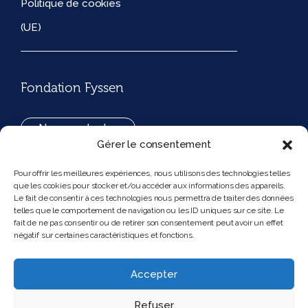
Politique de cookies
(UE)
Fondation Fyssen
Nous contacter
Gérer le consentement
+33(0)1 42 97 53 16
Pour offrir les meilleures expériences, nous utilisons des technologies telles
que les cookies pour stocker et/ou accéder aux informations des appareils.
194, rue de Rivoli 75001 Paris France
Le fait de consentir à ces technologies nous permettra de traiter des données
telles que le comportement de navigation ou les ID uniques sur ce site. Le
fait de ne pas consentir ou de retirer son consentement peut avoir un effet
négatif sur certaines caractéristiques et fonctions.
Nous suivre
Instagram
Bluesky
Accepter
Refuser