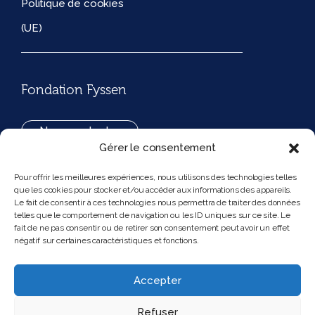
Politique de cookies
(UE)
Fondation Fyssen
Nous contacter
Gérer le consentement
+33(0)1 42 97 53 16
Pour offrir les meilleures expériences, nous utilisons des technologies telles
que les cookies pour stocker et/ou accéder aux informations des appareils.
194, rue de Rivoli 75001 Paris France
Le fait de consentir à ces technologies nous permettra de traiter des données
telles que le comportement de navigation ou les ID uniques sur ce site. Le
fait de ne pas consentir ou de retirer son consentement peut avoir un effet
négatif sur certaines caractéristiques et fonctions.
Nous suivre
Instagram
Bluesky
Accepter
Refuser