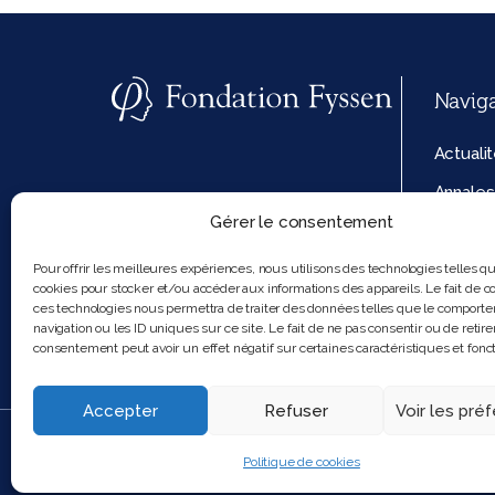
Navig
Actuali
Annales
Gérer le consentement
La fond
Politiq
Pour offrir les meilleures expériences, nous utilisons des technologies telles q
cookies pour stocker et/ou accéder aux informations des appareils. Le fait de co
cookies
ces technologies nous permettra de traiter des données telles que le comport
navigation ou les ID uniques sur ce site. Le fait de ne pas consentir ou de retire
consentement peut avoir un effet négatif sur certaines caractéristiques et fonct
Accepter
Refuser
Voir les pré
2025 Feel and clic
Politique de cookies