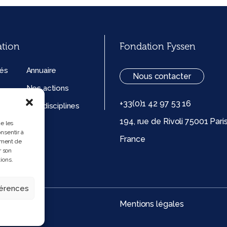
ation
Fondation Fyssen
tés
Annuaire
Nous contacter
Nos actions
+33(0)1 42 97 53 16
ation
Nos disciplines
194, rue de Rivoli 75001 Pari
ue de
ue les
nsentir à
France
 (UE)
ement de
r son
ions.
férences
Mentions légales