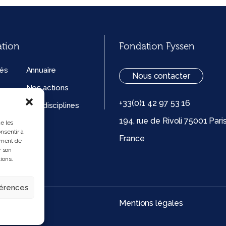
ation
Fondation Fyssen
tés
Annuaire
Nous contacter
Nos actions
+33(0)1 42 97 53 16
ation
Nos disciplines
194, rue de Rivoli 75001 Pari
ue de
ue les
nsentir à
France
 (UE)
ement de
r son
ions.
férences
Mentions légales