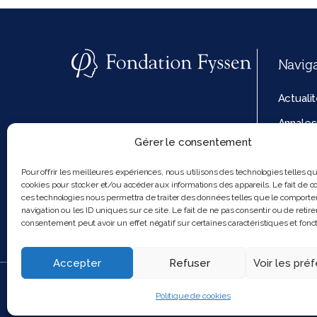
Navig
Actuali
Annales
Gérer le consentement
La fond
Politiq
Pour offrir les meilleures expériences, nous utilisons des technologies telles q
cookies pour stocker et/ou accéder aux informations des appareils. Le fait de co
cookies
ces technologies nous permettra de traiter des données telles que le comport
navigation ou les ID uniques sur ce site. Le fait de ne pas consentir ou de retire
consentement peut avoir un effet négatif sur certaines caractéristiques et fonct
Accepter
Refuser
Voir les pré
2025 Feel and clic
Politique de cookies