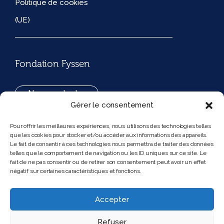
Politique de cookies
(UE)
Fondation Fyssen
Nous contacter
Gérer le consentement
+33(0)1 42 97 53 16
Pour offrir les meilleures expériences, nous utilisons des technologies telles
que les cookies pour stocker et/ou accéder aux informations des appareils.
194, rue de Rivoli 75001 Paris France
Le fait de consentir à ces technologies nous permettra de traiter des données
telles que le comportement de navigation ou les ID uniques sur ce site. Le
fait de ne pas consentir ou de retirer son consentement peut avoir un effet
négatif sur certaines caractéristiques et fonctions.
Nous suivre
Instagram
Bluesky
Accepter
Refuser