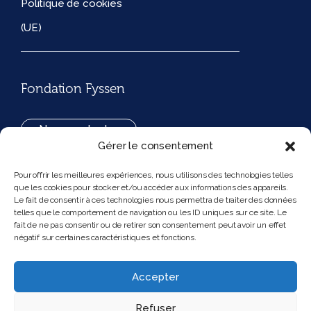
Politique de cookies
(UE)
Fondation Fyssen
Nous contacter
Gérer le consentement
+33(0)1 42 97 53 16
Pour offrir les meilleures expériences, nous utilisons des technologies telles
que les cookies pour stocker et/ou accéder aux informations des appareils.
194, rue de Rivoli 75001 Paris France
Le fait de consentir à ces technologies nous permettra de traiter des données
telles que le comportement de navigation ou les ID uniques sur ce site. Le
fait de ne pas consentir ou de retirer son consentement peut avoir un effet
négatif sur certaines caractéristiques et fonctions.
Nous suivre
Instagram
Bluesky
Accepter
Refuser