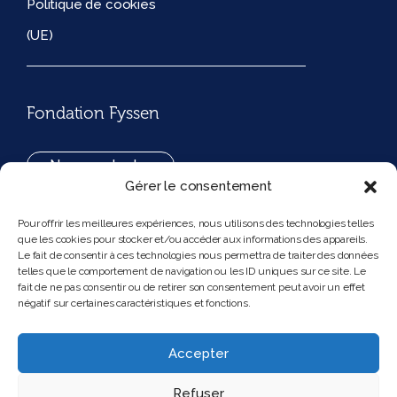
Politique de cookies
(UE)
Fondation Fyssen
Nous contacter
Gérer le consentement
+33(0)1 42 97 53 16
Pour offrir les meilleures expériences, nous utilisons des technologies telles
que les cookies pour stocker et/ou accéder aux informations des appareils.
194, rue de Rivoli 75001 Paris France
Le fait de consentir à ces technologies nous permettra de traiter des données
telles que le comportement de navigation ou les ID uniques sur ce site. Le
fait de ne pas consentir ou de retirer son consentement peut avoir un effet
négatif sur certaines caractéristiques et fonctions.
Nous suivre
Instagram
Bluesky
Accepter
Refuser