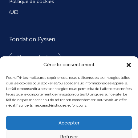
Politique de cookies
(UE)
Fondation Fyssen
Nous contacter
Gérer le consentement
+33(0)1 42 97 53 16
Pour offrir les meilleures expériences, nous utilisons des technologies telles
que les cookies pour stocker et/ou accéder aux informations des appareils.
194, rue de Rivoli 75001 Paris France
Le fait de consentir à ces technologies nous permettra de traiter des données
telles que le comportement de navigation ou les ID uniques sur ce site. Le
fait de ne pas consentir ou de retirer son consentement peut avoir un effet
négatif sur certaines caractéristiques et fonctions.
Nous suivre
Instagram
Bluesky
Accepter
Refuser