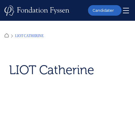
Skip
to
Candidater
content
LIOT CATHERINE
LIOT Catherine