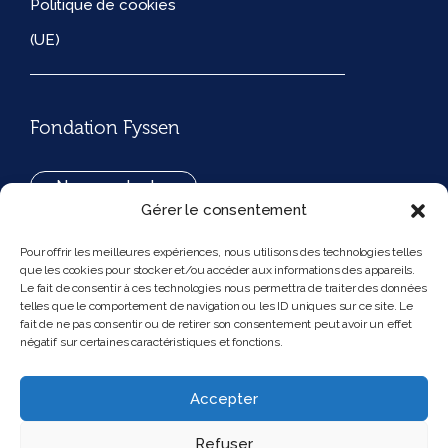
Politique de cookies
(UE)
Fondation Fyssen
Nous contacter
Gérer le consentement
+33(0)1 42 97 53 16
Pour offrir les meilleures expériences, nous utilisons des technologies telles
que les cookies pour stocker et/ou accéder aux informations des appareils.
194, rue de Rivoli 75001 Paris France
Le fait de consentir à ces technologies nous permettra de traiter des données
telles que le comportement de navigation ou les ID uniques sur ce site. Le
fait de ne pas consentir ou de retirer son consentement peut avoir un effet
négatif sur certaines caractéristiques et fonctions.
Nous suivre
Instagram
Bluesky
Accepter
Refuser