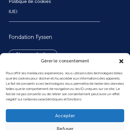
Politique de cookies
(UE)
Fondation Fyssen
Nous contacter
Gérer le consentement
+33(0)1 42 97 53 16
Pour offrir les meilleures expériences, nous utilisons des technologies telles
que les cookies pour stocker et/ou accéder aux informations des appareils.
194, rue de Rivoli 75001 Paris France
Le fait de consentir à ces technologies nous permettra de traiter des données
telles que le comportement de navigation ou les ID uniques sur ce site. Le
fait de ne pas consentir ou de retirer son consentement peut avoir un effet
négatif sur certaines caractéristiques et fonctions.
Nous suivre
Instagram
Bluesky
Accepter
Refuser