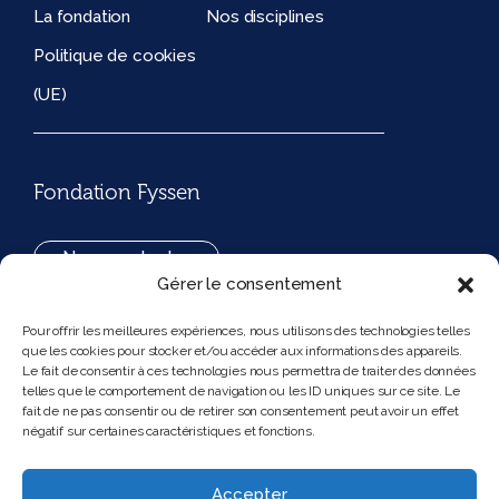
La fondation
Nos disciplines
Politique de cookies
(UE)
Fondation Fyssen
Nous contacter
Gérer le consentement
+33(0)1 42 97 53 16
Pour offrir les meilleures expériences, nous utilisons des technologies telles
que les cookies pour stocker et/ou accéder aux informations des appareils.
194, rue de Rivoli 75001 Paris France
Le fait de consentir à ces technologies nous permettra de traiter des données
telles que le comportement de navigation ou les ID uniques sur ce site. Le
fait de ne pas consentir ou de retirer son consentement peut avoir un effet
négatif sur certaines caractéristiques et fonctions.
Nous suivre
Instagram
Bluesky
Accepter