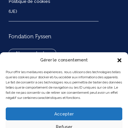
Politique de cookies
(UE)
Fondation Fyssen
Nous contacter
Gérer le consentement
+33(0)1 42 97 53 16
Pour offrir les meilleures expériences, nous utilisons des technologies telles
que les cookies pour stocker et/ou accéder aux informations des appareils.
194, rue de Rivoli 75001 Paris France
Le fait de consentir à ces technologies nous permettra de traiter des données
telles que le comportement de navigation ou les ID uniques sur ce site. Le
fait de ne pas consentir ou de retirer son consentement peut avoir un effet
négatif sur certaines caractéristiques et fonctions.
Nous suivre
Instagram
Bluesky
Accepter
Refuser