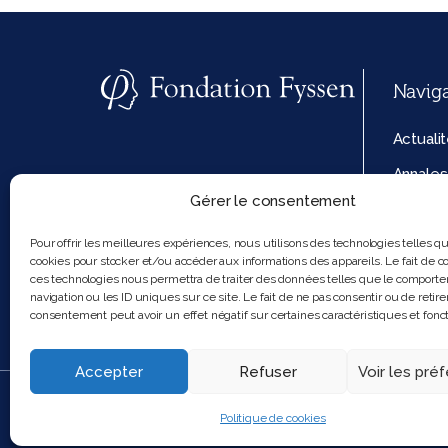
Navig
Actuali
Annales
Gérer le consentement
La fond
Politiq
Pour offrir les meilleures expériences, nous utilisons des technologies telles q
cookies pour stocker et/ou accéder aux informations des appareils. Le fait de co
cookies
ces technologies nous permettra de traiter des données telles que le comport
navigation ou les ID uniques sur ce site. Le fait de ne pas consentir ou de retire
consentement peut avoir un effet négatif sur certaines caractéristiques et fonct
Accepter
Refuser
Voir les pré
2025 Feel and clic
Politique de cookies