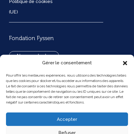
Politique de cookies
(UE)
Fondation Fyssen
Nous contacter
Gérer le consentement
+33(0)1 42 97 53 16
Pour offrir les meilleures expériences, nous utilisons des technologies telles
que les cookies pour stocker et/ou accéder aux informations des appareils.
194, rue de Rivoli 75001 Paris France
Le fait de consentir à ces technologies nous permettra de traiter des données
telles que le comportement de navigation ou les ID uniques sur ce site. Le
fait de ne pas consentir ou de retirer son consentement peut avoir un effet
négatif sur certaines caractéristiques et fonctions.
Nous suivre
Instagram
Bluesky
Accepter
Refuser