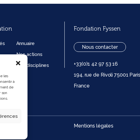
ation
Fondation Fyssen
tés
Annuaire
Nous contacter
Nos actions
+33(0)1 42 97 53 16
ation
Nos disciplines
194, rue de Rivoli 75001 Pari
ue de
ue les
nsentir à
France
 (UE)
ement de
r son
ions.
férences
Mentions légales