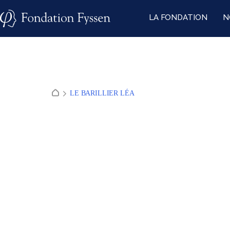
Skip
LA FONDATION
N
to
content
LE BARILLIER LÉA