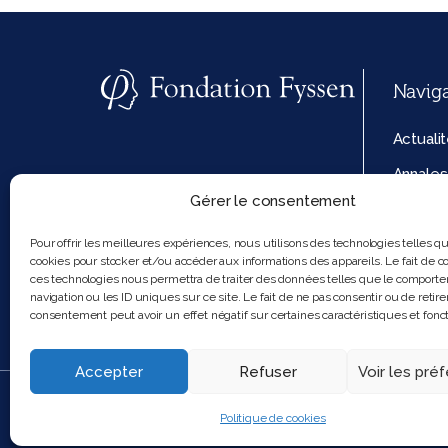
Navig
Actuali
Annales
Gérer le consentement
La fond
Politiq
Pour offrir les meilleures expériences, nous utilisons des technologies telles q
cookies pour stocker et/ou accéder aux informations des appareils. Le fait de co
cookies
ces technologies nous permettra de traiter des données telles que le comport
navigation ou les ID uniques sur ce site. Le fait de ne pas consentir ou de retire
consentement peut avoir un effet négatif sur certaines caractéristiques et fonct
Accepter
Refuser
Voir les pré
2025 Feel and clic
Politique de cookies