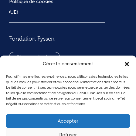
Politique de cookies
(UE)
Fondation Fyssen
Nous contacter
Gérer le consentement
+33(0)1 42 97 53 16
Pour offrir les meilleures expériences, nous utilisons des technologies telles
que les cookies pour stocker et/ou accéder aux informations des appareils.
194, rue de Rivoli 75001 Paris France
Le fait de consentir à ces technologies nous permettra de traiter des données
telles que le comportement de navigation ou les ID uniques sur ce site. Le
fait de ne pas consentir ou de retirer son consentement peut avoir un effet
négatif sur certaines caractéristiques et fonctions.
Nous suivre
Instagram
Bluesky
Accepter
Refuser