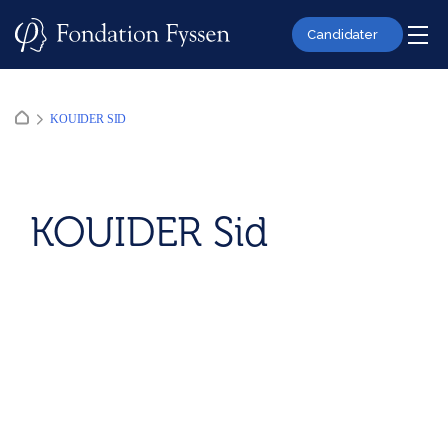
Skip
to
Candidater
content
KOUIDER SID
KOUIDER Sid