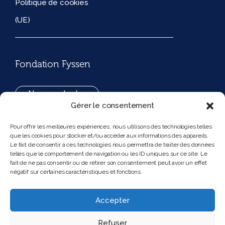
Politique de cookies
(UE)
Fondation Fyssen
Nous contacter
Gérer le consentement
+33(0)1 42 97 53 16
Pour offrir les meilleures expériences, nous utilisons des technologies telles
que les cookies pour stocker et/ou accéder aux informations des appareils.
194, rue de Rivoli 75001 Paris France
Le fait de consentir à ces technologies nous permettra de traiter des données
telles que le comportement de navigation ou les ID uniques sur ce site. Le
fait de ne pas consentir ou de retirer son consentement peut avoir un effet
négatif sur certaines caractéristiques et fonctions.
Nous suivre
Instagram
Bluesky
Accepter
Refuser