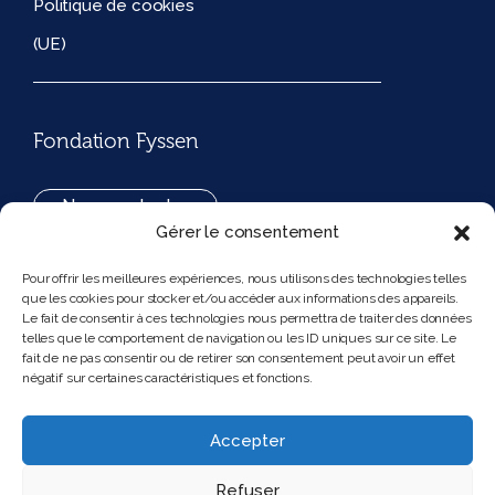
Politique de cookies
(UE)
Fondation Fyssen
Nous contacter
Gérer le consentement
+33(0)1 42 97 53 16
Pour offrir les meilleures expériences, nous utilisons des technologies telles
que les cookies pour stocker et/ou accéder aux informations des appareils.
194, rue de Rivoli 75001 Paris France
Le fait de consentir à ces technologies nous permettra de traiter des données
telles que le comportement de navigation ou les ID uniques sur ce site. Le
fait de ne pas consentir ou de retirer son consentement peut avoir un effet
négatif sur certaines caractéristiques et fonctions.
Nous suivre
Instagram
Bluesky
Accepter
Refuser