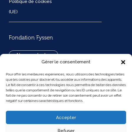
Politique de cookies
(UE)
Fondation Fyssen
Nous contacter
Gérer le consentement
+33(0)1 42 97 53 16
Pour offrir les meilleures expériences, nous utilisons des technologies telles
que les cookies pour stocker et/ou accéder aux informations des appareils.
194, rue de Rivoli 75001 Paris France
Le fait de consentir à ces technologies nous permettra de traiter des données
telles que le comportement de navigation ou les ID uniques sur ce site. Le
fait de ne pas consentir ou de retirer son consentement peut avoir un effet
négatif sur certaines caractéristiques et fonctions.
Nous suivre
Instagram
Bluesky
Accepter
Refuser