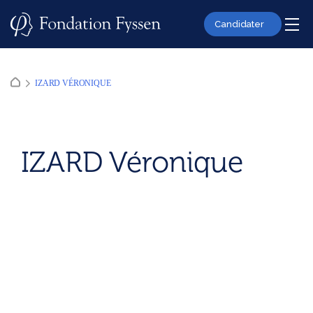
Skip
to
Candidater
content
IZARD VÉRONIQUE
IZARD Véronique