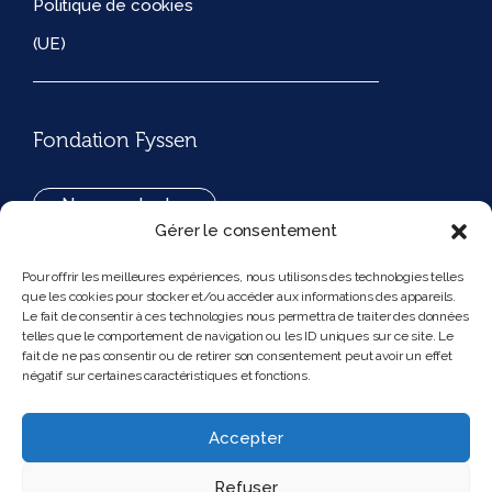
Politique de cookies
(UE)
Fondation Fyssen
Nous contacter
Gérer le consentement
+33(0)1 42 97 53 16
Pour offrir les meilleures expériences, nous utilisons des technologies telles
que les cookies pour stocker et/ou accéder aux informations des appareils.
194, rue de Rivoli 75001 Paris France
Le fait de consentir à ces technologies nous permettra de traiter des données
telles que le comportement de navigation ou les ID uniques sur ce site. Le
fait de ne pas consentir ou de retirer son consentement peut avoir un effet
négatif sur certaines caractéristiques et fonctions.
Nous suivre
Instagram
Bluesky
Accepter
Refuser