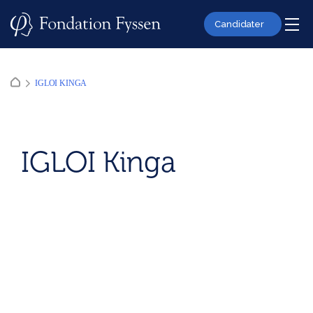
Skip
to
Candidater
content
IGLOI KINGA
IGLOI Kinga