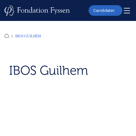
Skip
to
Candidater
content
IBOS GUILHEM
IBOS Guilhem