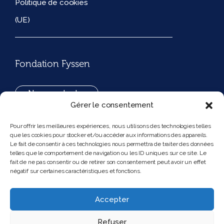
Politique de cookies
(UE)
Fondation Fyssen
Nous contacter
Gérer le consentement
+33(0)1 42 97 53 16
Pour offrir les meilleures expériences, nous utilisons des technologies telles
que les cookies pour stocker et/ou accéder aux informations des appareils.
194, rue de Rivoli 75001 Paris France
Le fait de consentir à ces technologies nous permettra de traiter des données
telles que le comportement de navigation ou les ID uniques sur ce site. Le
fait de ne pas consentir ou de retirer son consentement peut avoir un effet
négatif sur certaines caractéristiques et fonctions.
Nous suivre
Instagram
Bluesky
Accepter
Refuser