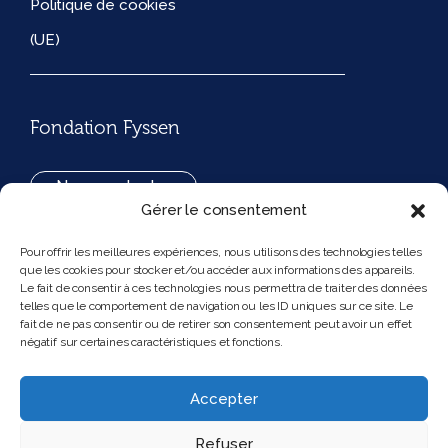
Politique de cookies
(UE)
Fondation Fyssen
Nous contacter
Gérer le consentement
+33(0)1 42 97 53 16
Pour offrir les meilleures expériences, nous utilisons des technologies telles
que les cookies pour stocker et/ou accéder aux informations des appareils.
194, rue de Rivoli 75001 Paris France
Le fait de consentir à ces technologies nous permettra de traiter des données
telles que le comportement de navigation ou les ID uniques sur ce site. Le
fait de ne pas consentir ou de retirer son consentement peut avoir un effet
négatif sur certaines caractéristiques et fonctions.
Nous suivre
Instagram
Bluesky
Accepter
Refuser