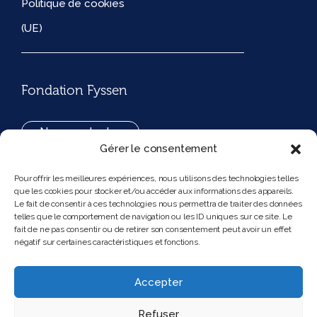
Politique de cookies
(UE)
Fondation Fyssen
Nous contacter
Gérer le consentement
+33(0)1 42 97 53 16
Pour offrir les meilleures expériences, nous utilisons des technologies telles
que les cookies pour stocker et/ou accéder aux informations des appareils.
194, rue de Rivoli 75001 Paris France
Le fait de consentir à ces technologies nous permettra de traiter des données
telles que le comportement de navigation ou les ID uniques sur ce site. Le
fait de ne pas consentir ou de retirer son consentement peut avoir un effet
négatif sur certaines caractéristiques et fonctions.
Nous suivre
Instagram
Bluesky
Accepter
Refuser