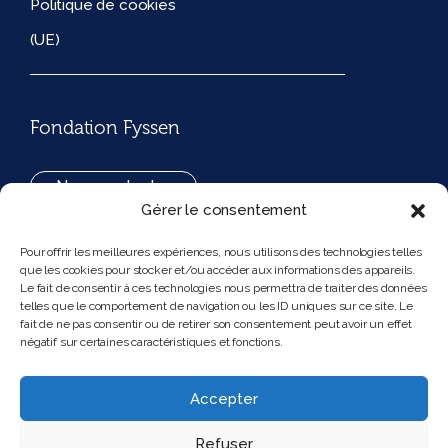
Politique de cookies
(UE)
Fondation Fyssen
Nous contacter
Gérer le consentement
+33(0)1 42 97 53 16
Pour offrir les meilleures expériences, nous utilisons des technologies telles
que les cookies pour stocker et/ou accéder aux informations des appareils.
194, rue de Rivoli 75001 Paris France
Le fait de consentir à ces technologies nous permettra de traiter des données
telles que le comportement de navigation ou les ID uniques sur ce site. Le
fait de ne pas consentir ou de retirer son consentement peut avoir un effet
négatif sur certaines caractéristiques et fonctions.
Nous suivre
Instagram
Bluesky
Accepter
Refuser