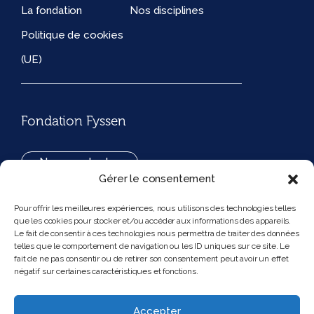
La fondation
Nos disciplines
Politique de cookies
(UE)
Fondation Fyssen
Nous contacter
Gérer le consentement
+33(0)1 42 97 53 16
Pour offrir les meilleures expériences, nous utilisons des technologies telles
que les cookies pour stocker et/ou accéder aux informations des appareils.
194, rue de Rivoli 75001 Paris France
Le fait de consentir à ces technologies nous permettra de traiter des données
telles que le comportement de navigation ou les ID uniques sur ce site. Le
fait de ne pas consentir ou de retirer son consentement peut avoir un effet
négatif sur certaines caractéristiques et fonctions.
Nous suivre
Instagram
Bluesky
Accepter