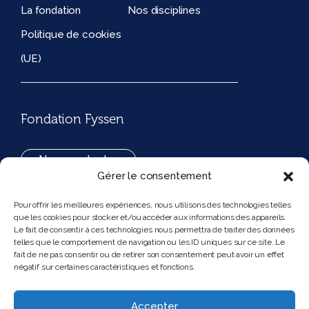
La fondation
Nos disciplines
Politique de cookies
(UE)
Fondation Fyssen
Nous contacter
Gérer le consentement
+33(0)1 42 97 53 16
Pour offrir les meilleures expériences, nous utilisons des technologies telles
que les cookies pour stocker et/ou accéder aux informations des appareils.
194, rue de Rivoli 75001 Paris France
Le fait de consentir à ces technologies nous permettra de traiter des données
telles que le comportement de navigation ou les ID uniques sur ce site. Le
fait de ne pas consentir ou de retirer son consentement peut avoir un effet
négatif sur certaines caractéristiques et fonctions.
Nous suivre
Instagram
Bluesky
Accepter