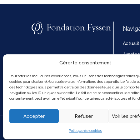
Navig
Actuali
Annales
Gérer le consentement
La fond
Politiq
Pour offrir les meilleures expériences, nous utilisons des technologies telles q
cookies pour stocker et/ou accéder aux informations des appareils. Le fait de co
cookies
ces technologies nous permettra de traiter des données telles que le comport
navigation ou les ID uniques sur ce site. Le fait de ne pas consentir ou de retire
consentement peut avoir un effet négatif sur certaines caractéristiques et fonct
Accepter
Refuser
Voir les pré
2025 Feel and clic
Politique de cookies