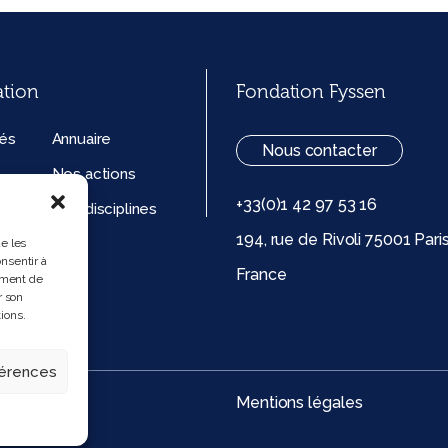
ation
Fondation Fyssen
tés
Annuaire
Nous contacter
Nos actions
+33(0)1 42 97 53 16
ation
Nos disciplines
194, rue de Rivoli 75001 Pari
ue de
ue les
nsentir à
France
 (UE)
ement de
r son
ions.
férences
Mentions légales