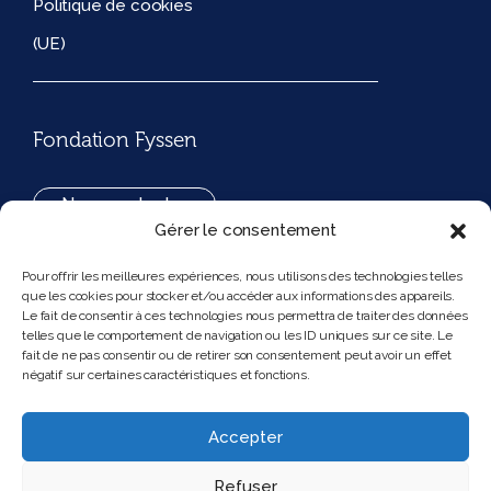
Politique de cookies
(UE)
Fondation Fyssen
Nous contacter
Gérer le consentement
+33(0)1 42 97 53 16
Pour offrir les meilleures expériences, nous utilisons des technologies telles
que les cookies pour stocker et/ou accéder aux informations des appareils.
194, rue de Rivoli 75001 Paris France
Le fait de consentir à ces technologies nous permettra de traiter des données
telles que le comportement de navigation ou les ID uniques sur ce site. Le
fait de ne pas consentir ou de retirer son consentement peut avoir un effet
négatif sur certaines caractéristiques et fonctions.
Nous suivre
Instagram
Bluesky
Accepter
Refuser