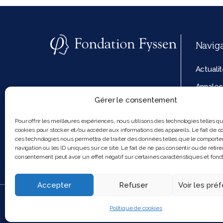
Navig
Actuali
Annales
Gérer le consentement
La fond
Politiq
Pour offrir les meilleures expériences, nous utilisons des technologies telles q
cookies pour stocker et/ou accéder aux informations des appareils. Le fait de co
cookies
ces technologies nous permettra de traiter des données telles que le comport
navigation ou les ID uniques sur ce site. Le fait de ne pas consentir ou de retire
consentement peut avoir un effet négatif sur certaines caractéristiques et fonct
Accepter
Refuser
Voir les pré
2025 Feel and clic
Politique de cookies