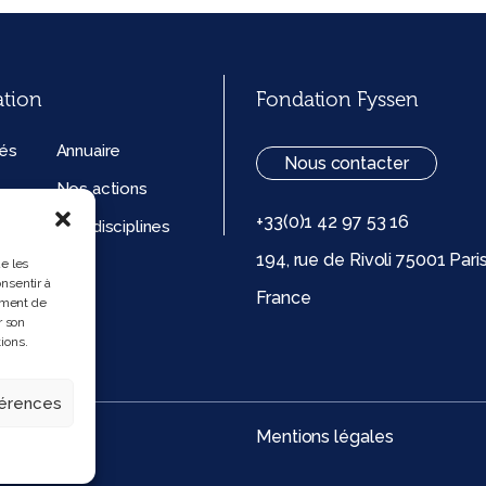
ation
Fondation Fyssen
tés
Annuaire
Nous contacter
Nos actions
+33(0)1 42 97 53 16
ation
Nos disciplines
194, rue de Rivoli 75001 Pari
ue de
ue les
nsentir à
France
 (UE)
ement de
r son
ions.
férences
Mentions légales