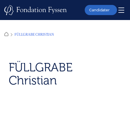
Skip
to
Candidater
content
FÜLLGRABE CHRISTIAN
FÜLLGRABE
Christian