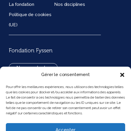
La fondation
Nos disciplines
Politique de cookies
(UE)
Fondation Fyssen
Nous contacter
Gérer le consentement
+33(0)1 42 97 53 16
Pour offrir les meilleures expériences, nous utilisons des technologies telles
que les cookies pour stocker et/ou accéder aux informations des appareils.
194, rue de Rivoli 75001 Paris France
Le fait de consentir à ces technologies nous permettra de traiter des données
telles que le comportement de navigation ou les ID uniques sur ce site. Le
fait de ne pas consentir ou de retirer son consentement peut avoir un effet
négatif sur certaines caractéristiques et fonctions.
Nous suivre
Instagram
Bluesky
Accepter