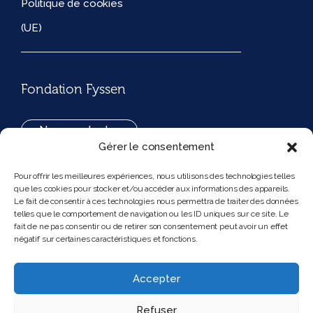
Politique de cookies
(UE)
Fondation Fyssen
Nous contacter
Gérer le consentement
+33(0)1 42 97 53 16
Pour offrir les meilleures expériences, nous utilisons des technologies telles
que les cookies pour stocker et/ou accéder aux informations des appareils.
194, rue de Rivoli 75001 Paris France
Le fait de consentir à ces technologies nous permettra de traiter des données
telles que le comportement de navigation ou les ID uniques sur ce site. Le
fait de ne pas consentir ou de retirer son consentement peut avoir un effet
négatif sur certaines caractéristiques et fonctions.
Nous suivre
Instagram
Bluesky
Accepter
Refuser