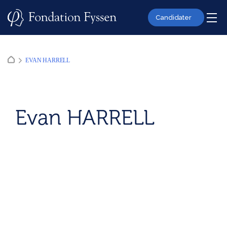
Skip
to
Candidater
content
EVAN HARRELL
Evan HARRELL