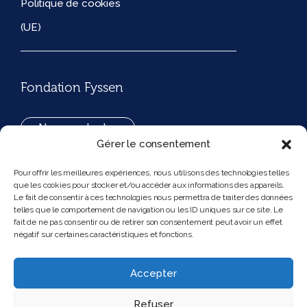
Politique de cookies
(UE)
Fondation Fyssen
Nous contacter
Gérer le consentement
+33(0)1 42 97 53 16
Pour offrir les meilleures expériences, nous utilisons des technologies telles
que les cookies pour stocker et/ou accéder aux informations des appareils.
194, rue de Rivoli 75001 Paris France
Le fait de consentir à ces technologies nous permettra de traiter des données
telles que le comportement de navigation ou les ID uniques sur ce site. Le
fait de ne pas consentir ou de retirer son consentement peut avoir un effet
négatif sur certaines caractéristiques et fonctions.
Nous suivre
Instagram
Bluesky
Accepter
Refuser