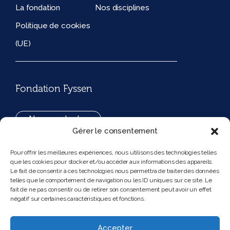
La fondation
Nos disciplines
Politique de cookies
(UE)
Fondation Fyssen
Nous contacter
Gérer le consentement
+33(0)1 42 97 53 16
Pour offrir les meilleures expériences, nous utilisons des technologies telles
que les cookies pour stocker et/ou accéder aux informations des appareils.
194, rue de Rivoli 75001 Paris France
Le fait de consentir à ces technologies nous permettra de traiter des données
telles que le comportement de navigation ou les ID uniques sur ce site. Le
fait de ne pas consentir ou de retirer son consentement peut avoir un effet
négatif sur certaines caractéristiques et fonctions.
Nous suivre
Instagram
Bluesky
Accepter