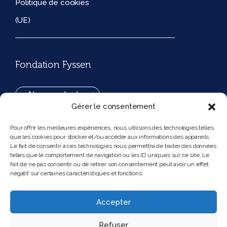
Politique de cookies
(UE)
Fondation Fyssen
Nous contacter
Gérer le consentement
+33(0)1 42 97 53 16
Pour offrir les meilleures expériences, nous utilisons des technologies telles
que les cookies pour stocker et/ou accéder aux informations des appareils.
194, rue de Rivoli 75001 Paris France
Le fait de consentir à ces technologies nous permettra de traiter des données
telles que le comportement de navigation ou les ID uniques sur ce site. Le
fait de ne pas consentir ou de retirer son consentement peut avoir un effet
négatif sur certaines caractéristiques et fonctions.
Nous suivre
Instagram
Bluesky
Accepter
Refuser