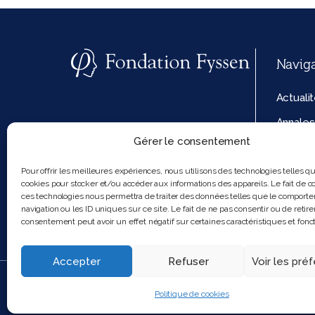
Navig
Actuali
Annales
Gérer le consentement
La fond
Politiq
Pour offrir les meilleures expériences, nous utilisons des technologies telles q
cookies pour stocker et/ou accéder aux informations des appareils. Le fait de co
cookies
ces technologies nous permettra de traiter des données telles que le comport
navigation ou les ID uniques sur ce site. Le fait de ne pas consentir ou de retire
consentement peut avoir un effet négatif sur certaines caractéristiques et fonct
Accepter
Refuser
Voir les pré
2025 Feel and clic
Politique de cookies