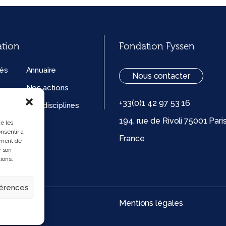
ation
Fondation Fyssen
tés
Annuaire
Nous contacter
Nos actions
+33(0)1 42 97 53 16
ation
Nos disciplines
194, rue de Rivoli 75001 Pari
ue de
ue les
nsentir à
France
 (UE)
ement de
r son
ions.
férences
Mentions légales