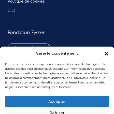
Politique de cookies
(UE)
Fondation Fyssen
Nous contacter
Gérer le consentement
+33(0)1 42 97 53 16
Pour offrir les meilleures expériences, nous utilisons des technologies telles
que les cookies pour stocker et/ou accéder aux informations des appareils.
194, rue de Rivoli 75001 Paris France
Le fait de consentir à ces technologies nous permettra de traiter des données
telles que le comportement de navigation ou les ID uniques sur ce site. Le
fait de ne pas consentir ou de retirer son consentement peut avoir un effet
négatif sur certaines caractéristiques et fonctions.
Nous suivre
Instagram
Bluesky
Accepter
Refuser