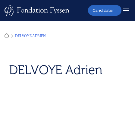
Skip
to
Candidater
content
DELVOYE ADRIEN
DELVOYE Adrien