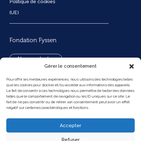
Politique de cookies
(UE)
Fondation Fyssen
Nous contacter
Gérer le consentement
+33(0)1 42 97 53 16
Pour offrir les meilleures expériences, nous utilisons des technologies telles
que les cookies pour stocker et/ou accéder aux informations des appareils.
194, rue de Rivoli 75001 Paris France
Le fait de consentir à ces technologies nous permettra de traiter des données
telles que le comportement de navigation ou les ID uniques sur ce site. Le
fait de ne pas consentir ou de retirer son consentement peut avoir un effet
négatif sur certaines caractéristiques et fonctions.
Nous suivre
Instagram
Bluesky
Accepter
Refuser