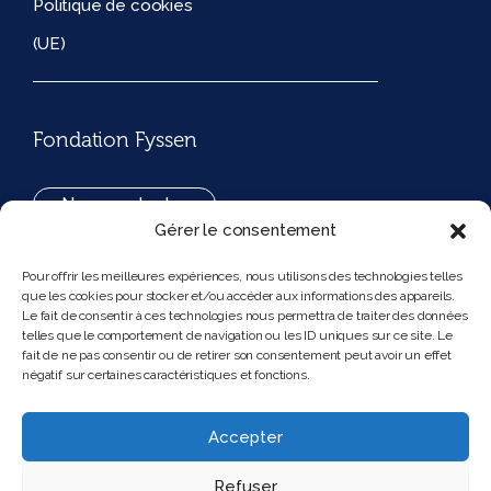
Politique de cookies
(UE)
Fondation Fyssen
Nous contacter
Gérer le consentement
+33(0)1 42 97 53 16
Pour offrir les meilleures expériences, nous utilisons des technologies telles
que les cookies pour stocker et/ou accéder aux informations des appareils.
194, rue de Rivoli 75001 Paris France
Le fait de consentir à ces technologies nous permettra de traiter des données
telles que le comportement de navigation ou les ID uniques sur ce site. Le
fait de ne pas consentir ou de retirer son consentement peut avoir un effet
négatif sur certaines caractéristiques et fonctions.
Nous suivre
Instagram
Bluesky
Accepter
Refuser