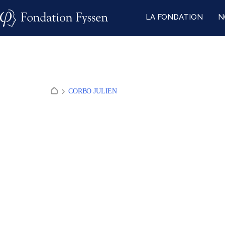
Skip
LA FONDATION
N
to
content
CORBO JULIEN