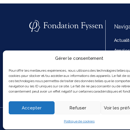
Navig
Actuali
Annales
Gérer le consentement
La fond
Politiq
Pour offrir les meilleures expériences, nous utilisons des technologies telles q
cookies pour stocker et/ou accéder aux informations des appareils. Le fait de co
cookies
ces technologies nous permettra de traiter des données telles que le comport
navigation ou les ID uniques sur ce site. Le fait de ne pas consentir ou de retire
consentement peut avoir un effet négatif sur certaines caractéristiques et fonct
Accepter
Refuser
Voir les pré
2025 Feel and clic
Politique de cookies