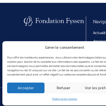
Navig
Actuali
Annales
Gérer le consentement
La fond
Politiq
Pour offrir les meilleures expériences, nous utilisons des technologies telles q
cookies pour stocker et/ou accéder aux informations des appareils. Le fait de co
cookies
ces technologies nous permettra de traiter des données telles que le comport
navigation ou les ID uniques sur ce site. Le fait de ne pas consentir ou de retire
consentement peut avoir un effet négatif sur certaines caractéristiques et fonct
Accepter
Refuser
Voir les pré
2025 Feel and clic
Politique de cookies