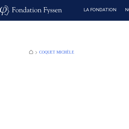
Skip
LA FONDATION
N
to
content
COQUET MICHÈLE