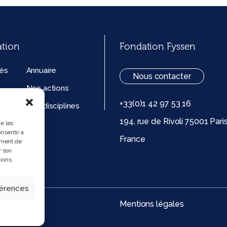
ation
Fondation Fyssen
tés
Annuaire
Nous contacter
Nos actions
+33(0)1 42 97 53 16
ation
Nos disciplines
194, rue de Rivoli 75001 Pari
ue de
ue les
nsentir à
France
 (UE)
ement de
r son
ions.
férences
Mentions légales