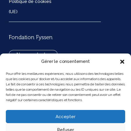
Politique de cookies
(UE)
Fondation Fyssen
Nous contacter
Gérer le consentement
+33(0)1 42 97 53 16
Pour offrir les meilleures expériences, nous utilisons des technologies telles
que les cookies pour stocker et/ou accéder aux informations des appareils.
194, rue de Rivoli 75001 Paris France
Le fait de consentir à ces technologies nous permettra de traiter des données
telles que le comportement de navigation ou les ID uniques sur ce site. Le
fait de ne pas consentir ou de retirer son consentement peut avoir un effet
négatif sur certaines caractéristiques et fonctions.
Nous suivre
Instagram
Bluesky
Accepter
Refuser