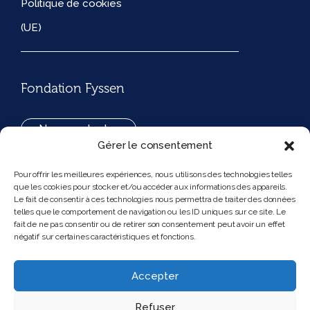
Politique de cookies
(UE)
Fondation Fyssen
Nous contacter
Gérer le consentement
+33(0)1 42 97 53 16
Pour offrir les meilleures expériences, nous utilisons des technologies telles
que les cookies pour stocker et/ou accéder aux informations des appareils.
194, rue de Rivoli 75001 Paris France
Le fait de consentir à ces technologies nous permettra de traiter des données
telles que le comportement de navigation ou les ID uniques sur ce site. Le
fait de ne pas consentir ou de retirer son consentement peut avoir un effet
négatif sur certaines caractéristiques et fonctions.
Nous suivre
Instagram
Bluesky
Accepter
Refuser